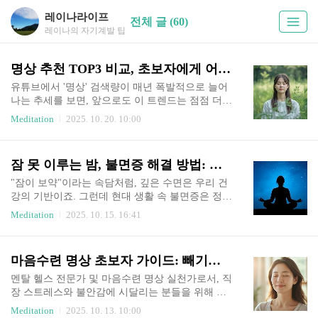
레이나라이프
전체 글 (60)
레이나의 자기계발 팁
명상 추천 TOP3 비교, 초보자에게 어떤 명상이 좋을까?
유튜브에서 '명상' 검색량이 매년 폭발적으로 늘어
나는 추세를 보면, 앞으로도 이 트렌드는 점점 더
뜨거워질 텐데요. 명상은 스트레스 많은 현대인들
Meditation
2025. 10. 20. 10:00
에게 마음의 근본적인 해결책이자 삶의 변화를 위
한 프로그램입니다. 명상을 하고 싶은데, 초보자들
은 "어떤 명상을 하는 게 좋을까?" 하며 헤매기 쉽
잠 못 이루는 밤, 불면증 해결 방법: 빼기명상으로 10분 만에 숙면 유도하는 수면 명상 가이드
죠. 그래서 오늘은 '명상 추천'으로 국내에서 인기
있는 마음수련, 위파사나(담마코리아), MBSR(한국
"잠이 보약"이라는 속담처럼, 깊은 수면은 우리 건
MBSR마음챙김연구소) 세 가지를 비교 분석해 볼
강의 기반이죠. 그런데 현대 생활 속 불면증은 정말
게요. 각 프로그램의 특징을 솔직하게 비교해 보고,
고약한 적이에요. 밤마다 뒤척이며 "오늘도 또 안
Meditation
2025. 10. 15. 16:41
여러분들에게 딱 맞는 명상을 찾아보는 시간을 가
자겠네..." 하며 포기하는 분들, 많으시죠? 불안한
져볼게요. 1. 삶을 돌아보고 마음을 비우는 '빼기명
마음, 내일 걱정, 잡념이 머릿속을 맴돌아 피곤한
상', 마음수련 – 명상추천 1위: 근본 변화 원할 때마
몸도 쉬지 못하는 그 느낌... 공감 가시나요?저는 명
마음수련 명상 초보자 가이드: 빼기명상으로 직장 스트레스 근본 해소 (5분 루틴 & 공식 후기 분석)
음수련은 "가짜 마음"을 버리고 '진짜 나'를 찾아가
상 전문가로 10년 넘게 수천 명의 불면증 고민을 들
는, 정말..
어왔어요. 수많은 수면 앱이나 약에 지쳐 계신다면,
멘탈 헬스 전문가 및 마음수련 명상 실천가로서, 직
이 가이드가 딱 맞아요! 오늘은 불면증 수면 명상
장 스트레스와 불안감에 시달리는 분들을 위해 이
의 정수, 마음수련 '빼기명상'을 소개할게요. 이 글
글을 씁니다. 지난 1년간 마음수련 빼기 명상을 통
Meditation
2025. 10. 13. 10:00
에서는 불면증의 원인, 빼기명상의 과학적 원리, 수