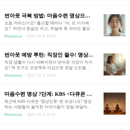
해 일상의 무기력과 불안을 해소하고, "아침에 눈
면명상 10분 루틴을 알려드립니다. 실제로 참여자
뜨는 것이 즐거워지는" 근본적인 변화를 경험한 직
들의 불안감이 64.1% 줄고, 수면 질이 100.3% 향상
장인의 명상후기를 참고했습니다.구글(Google)과
번아웃 극복 방법: 마음수련 명상으로 3주 만에 재충전하는 실전 가이드
된 과학적 방법(마음수련 연구 결과)을 바..
애플(Apple) 같은 초일류 기업들이 명상 프로그램
을 직원 교육의 핵심으로 삼는 이유는, 명상이 단순
요즘 어떠신가요? 출근할 때마다 "아, 또 이거예
한 휴식을 넘어 삶의 운영체제(OS)를 재설치하는
요?" 하면서 한숨만 쉬고, 주말에 푹 쉬어도 월요일
효과가 있기 때문입니다. 특히 마음수련 명상은 그
이 다가오면 또 무기력해지는 기분... 그게 바로 번
Meditation
2025. 10. 8. 10:00
원리가 과학적이고 체계적이어서, meditationlife.or
아웃이죠. 저도 예전에 직장에서 프로젝트 하나에
g와 trueselfclass.com 마음수련 공식 홈페이지에서
목숨 걸다시피 하다 보니, 어느 날 갑자기 모든 게
수많은 빼기 명상 효과 후기가 쏟아져 나오고 있습
재미없어지고, 동료들 말 한마디에 속으로 울컥하
번아웃 예방 루틴: 직장인 필수! 명상으로 하루 10분 에너지 지키기
니다. (예: "1주 만에 묵은 트라..
는 저 자신을 발견했어요. 직장인 10명 중 9명이 겪
는다는데, 2023년 조사에 따르면 무려 65%의 직장
직장 생활이 다시 바빠지면서 번아웃 걱정이 커지
인들이 번아웃을 경험했다고 해요. WHO도 번아웃
죠? 제 친구도 프로젝트 마감으로 정말 소진될 뻔
을 직업적 현상으로 인정할 정도니까, 이게 단순한
했대요. 그런데 명상이 번아웃 예방에 정말 효과적
Meditation
2025. 10. 5. 19:00
피로가 아니라는 거예요. 이 글에서는 그런 번아웃
이라는 많은 연구들이 있어요. 예를 들어, UCSF 연
극복을 위한 '마음수련 명상'에 대해 이야기해 볼게
구팀이 발표한 디지털 명상 프로그램으로 직장인
요. 단순히 "쉬세요"가 아니라, 마음속에 쌓인 잡념
들의 작업 스트레스가 줄고 자율 조절 능력이 향상
마음수련 명상 7단계: KBS <다큐온 명상인류>처럼 행복 되찾기
과 스트레스를 제대로 비우는 방법이에요. 저처럼
됐다고 해요. 게다가 10주 명상 프로그램이 감정 소
3주 만..
진을 줄여준다는 결과도 나왔죠. 한국 직장인 76%
최근에 KBS 다큐온 '명상인류' 편 보셨나요? 명상
가 번아웃을 느낀다는 통계도 있는데요. 명상을 하
하는 사람들의 솔직한 이야기들이 정말 와닿아서
루 일상 루틴에 넣으면 마음이 한결 가벼워질 거예
명상 생각이 났어요. 저는 마음수련 명상을 몇 년째
Meditation
2025. 10. 3. 22:45
요. 번아웃은 지속적인 스트레스로 에너지가 방전
하고 있는데요. 명상하기 전엔 바쁜 하루를 보내다
되는 거라, 예방이 제일이에요. 오늘은 지속적으로
보면 겉으로는 괜찮아 보이지만 속으로는 가끔 '내
실천하면 도움 되는 '명상을 통한 번아웃 예방 루
가 대체 왜 이렇게 사는 거지? 진짜 원하는 삶은 뭐